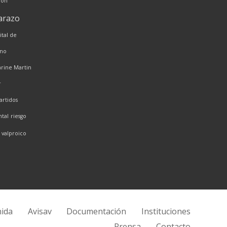
ión
arazo
ital de
ano
rine Martin
r
artidos
ntal
riesgo
valproico
nida
Avisav
Documentación
Instituciones
Prensa
Contacto