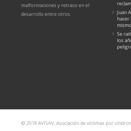
recla
malformaciones y retraso en el
Juan A
desarrollo entre otros.
hacer 
mismo
Se rat
los añ
pelig
© 2018 AVISAV, Asociación de víctimas por síndrom