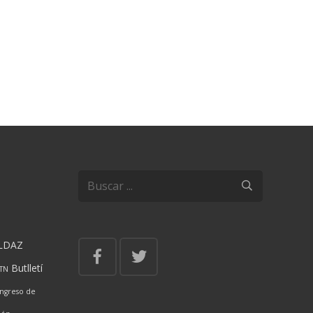
LDAZ
Butlletí
ITN
ngreso de