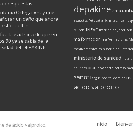
los diputados
crisis epilépticas
definic
man respuestas
depakine
emb
ema
ntonio Ortega: «Hay que
aflorar un daño que ahora
estatutos
fetopatía
ficha tecnica
Hosp
 está oculto»
INFAC
Murcia
inscripción
Jordi Rel
ifica la evidencia de que en
malformacion
malformaciones
Ma
os 90 ya se sabía de la
rosidad del DEPAKINE
medicamentos
ministerio del interio
ministerio de sanidad
nota
p
prac
politicos
prospecto
retraso me
sanofi
tea
seguridad
talidomida
ácido valproico
Inicio
Bienve
e de ácido valproico.