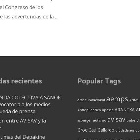
el Congreso de los
e las advertencias de la…
das recientes
Popular Tags
aemps
DA COLECTIVA A SANOFI
acta fundacional
ANMS
ocatoria a los medios
ARANTXA A
rueda de prensa
Antiepiléptico
apesac
avisav
n entre AVISAV y la
asperger
autismo
bebe
B
S
Groc
Cati Gallardo
ciudadanos
co
ctimas del Depakine