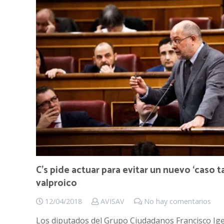
C’s pide actuar para evitar un nuevo ‘caso t
valproico
12/04/2018
AVISAV
No hay comentarios
Los diputados del Grupo Ciudadanos Francisco Ig