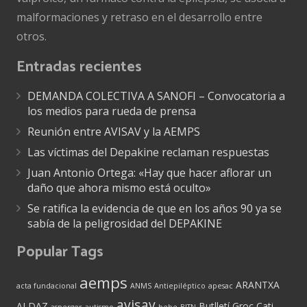
malformaciones y retraso en el desarrollo entre
otros.
Entradas recientes
DEMANDA COLECTIVA A SANOFI – Convocatoria a
los medios para rueda de prensa
Reunión entre AVISAV y la AEMPS
Las víctimas del Depakine reclaman respuestas
Juan Antonio Ortega: «Hay que hacer aflorar un
daño que ahora mismo está oculto»
Se ratifica la evidencia de que en los años 90 ya se
sabía de la peligrosidad del DEPAKINE
Popular Tags
aemps
ARANTXA
acta fundacional
ANMS
Antiepiléptico
apesac
avisav
ALDAZ
Butlletí Groc
Cati
asperger
autismo
bebe
BITN