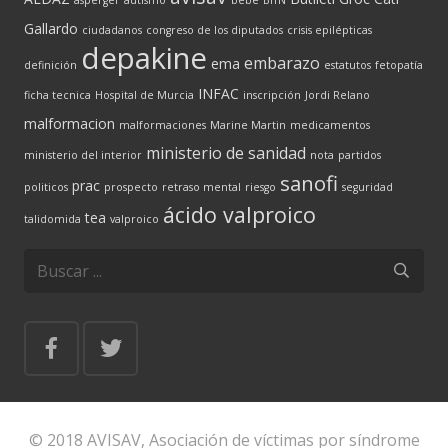
Gallardo
ciudadanos
congreso de los diputados
crisis epilépticas
depakine
embarazo
ema
definición
estatutos
fetopatía
INFAC
ficha tecnica
Hospital de Murcia
inscripción
Jordi Relano
malformacion
malformaciones
Marine Martin
medicamentos
ministerio de sanidad
ministerio del interior
nota
partidos
sanofi
prac
politicos
prospecto
retraso mental
riesgo
seguridad
ácido valproico
tea
talidomida
valproico
© 2018 AVISAV, Asociación de víctimas por síndrome