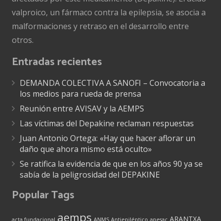
valproico, un fármaco contra la epilepsia, se asocia a
malformaciones y retraso en el desarrollo entre
otros.
Entradas recientes
DEMANDA COLECTIVA A SANOFI – Convocatoria a
los medios para rueda de prensa
Reunión entre AVISAV y la AEMPS
Las víctimas del Depakine reclaman respuestas
Juan Antonio Ortega: «Hay que hacer aflorar un
daño que ahora mismo está oculto»
Se ratifica la evidencia de que en los años 90 ya se
sabía de la peligrosidad del DEPAKINE
Popular Tags
aemps
ARANTXA
acta fundacional
ANMS
Antiepiléptico
apesac