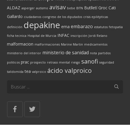
avisav
ALDAZ
Butlletí Groc
Cati
asperger
autismo
bebe
BITN
Gallardo
ciudadanos
congreso de los diputados
crisis epilépticas
depakine
embarazo
ema
definición
estatutos
fetopatía
INFAC
ficha tecnica
Hospital de Murcia
inscripción
Jordi Relano
malformacion
malformaciones
Marine Martin
medicamentos
ministerio de sanidad
ministerio del interior
nota
partidos
sanofi
prac
politicos
prospecto
retraso mental
riesgo
seguridad
ácido valproico
tea
talidomida
valproico