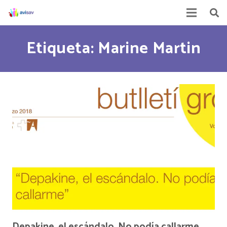
Etiqueta: Marine Martin
Depakine, el escándalo. No podía callarme