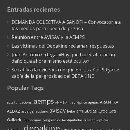
Entradas recientes
DEMANDA COLECTIVA A SANOFI – Convocatoria a
los medios para rueda de prensa
Reunión entre AVISAV y la AEMPS
Las víctimas del Depakine reclaman respuestas
Juan Antonio Ortega: «Hay que hacer aflorar un
daño que ahora mismo está oculto»
Se ratifica la evidencia de que en los años 90 ya se
sabía de la peligrosidad del DEPAKINE
Popular Tags
aemps
ARANTXA
acta fundacional
ANMS
Antiepiléptico
apesac
avisav
ALDAZ
Butlletí Groc
Cati
asperger
autismo
bebe
BITN
Gallardo
ciudadanos
congreso de los diputados
crisis epilépticas
depakine
embarazo
ema