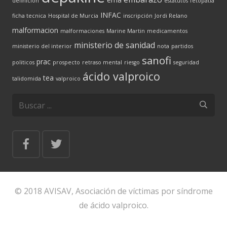
definición
estatutos
fetopatía
INFAC
ficha tecnica
Hospital de Murcia
inscripción
Jordi Relano
malformacion
malformaciones
Marine Martin
medicamentos
ministerio de sanidad
ministerio del interior
nota
partidos
sanofi
prac
politicos
prospecto
retraso mental
riesgo
seguridad
ácido valproico
tea
talidomida
valproico
© 2018 AVISAV, Asociación de víctimas por síndrome
de ácido valproico.