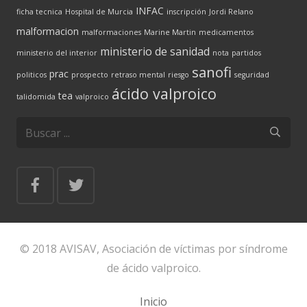
INFAC
ficha tecnica
Hospital de Murcia
inscripción
Jordi Relano
malformacion
malformaciones
Marine Martin
medicamentos
ministerio de sanidad
ministerio del interior
nota
partidos
sanofi
prac
politicos
prospecto
retraso mental
riesgo
seguridad
ácido valproico
tea
talidomida
valproico
© 2018 AVISAV, Asociación de víctimas por síndrome
de ácido valproico.
Inicio