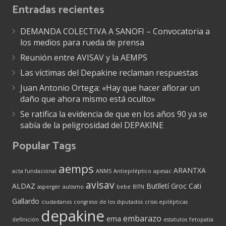
Entradas recientes
DEMANDA COLECTIVA A SANOFI – Convocatoria a
los medios para rueda de prensa
Reunión entre AVISAV y la AEMPS
Las víctimas del Depakine reclaman respuestas
Juan Antonio Ortega: «Hay que hacer aflorar un
daño que ahora mismo está oculto»
Se ratifica la evidencia de que en los años 90 ya se
sabía de la peligrosidad del DEPAKINE
Popular Tags
aemps
ARANTXA
acta fundacional
ANMS
Antiepiléptico
apesac
avisav
ALDAZ
Butlletí Groc
Cati
asperger
autismo
bebe
BITN
Gallardo
ciudadanos
congreso de los diputados
crisis epilépticas
depakine
embarazo
ema
definición
estatutos
fetopatía