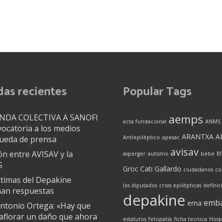
das recientes
Popular Tags
aemps
DA COLECTIVA A SANOFI
acta fundacional
ANMS
ocatoria a los medios
ARANTXA A
rueda de prensa
Antiepiléptico
apesac
avisav
n entre AVISAV y la
asperger
autismo
bebe
B
S
Groc
Cati Gallardo
ciudadanos
co
ctimas del Depakine
los diputados
crisis epilépticas
definic
man respuestas
depakine
emb
ema
ntonio Ortega: «Hay que
aflorar un daño que ahora
estatutos
fetopatía
ficha tecnica
Hosp