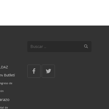
LDAZ
Butlletí
ITN
ngreso de
ión
arazo
ital de