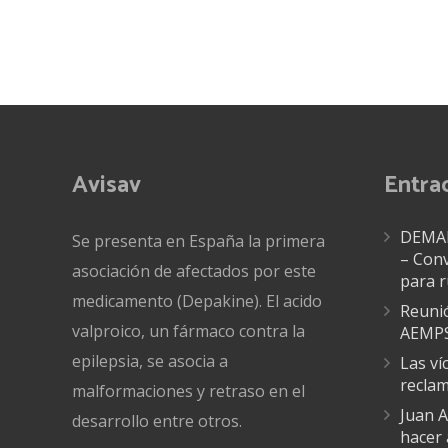
Avisav
Entra
DEMAN
Se presenta en España la primera
– Conv
asociación de afectados por este
para 
medicamento (Depakine). El acido
Reunió
valproico, un fármaco contra la
AEMP
epilepsia, se asocia a
Las ví
recla
malformaciones y retraso en el
Juan A
desarrollo entre otros.
hacer 