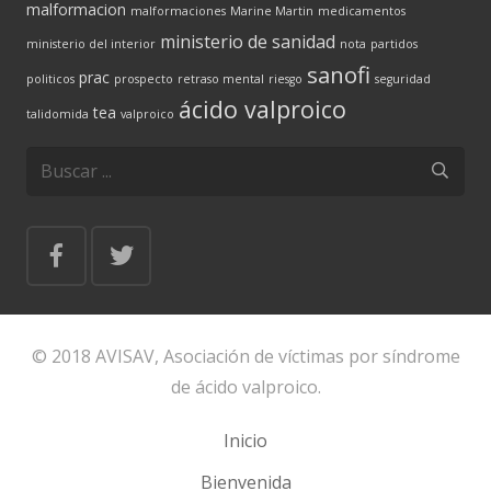
malformacion
malformaciones
Marine Martin
medicamentos
ministerio de sanidad
ministerio del interior
nota
partidos
sanofi
prac
politicos
prospecto
retraso mental
riesgo
seguridad
ácido valproico
tea
talidomida
valproico
© 2018 AVISAV, Asociación de víctimas por síndrome
de ácido valproico.
Inicio
Bienvenida