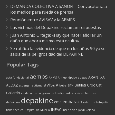
DEMANDA COLECTIVA A SANOFI – Convocatoria a
los medios para rueda de prensa
Reunión entre AVISAV y la AEMPS
Las víctimas del Depakine reclaman respuestas
Juan Antonio Ortega: «Hay que hacer aflorar un
daño que ahora mismo está oculto»
Se ratifica la evidencia de que en los años 90 ya se
sabía de la peligrosidad del DEPAKINE
Popular Tags
aemps
ARANTXA
acta fundacional
ANMS
Antiepiléptico
apesac
avisav
ALDAZ
Butlletí Groc
Cati
asperger
autismo
bebe
BITN
Gallardo
ciudadanos
congreso de los diputados
crisis epilépticas
depakine
embarazo
ema
definición
estatutos
fetopatía
INFAC
ficha tecnica
Hospital de Murcia
inscripción
Jordi Relano