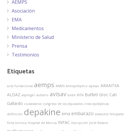
AEMPS
Asociación
EMA
Medicamentos
Ministerio de Salud
Prensa
Testimonios
Etiquetas
aemps
ARANTXA
acta fundacional
ANMS
Antiepiléptico
apesac
avisav
ALDAZ
Butlletí Groc
Cati
asperger
autismo
bebe
BITN
Gallardo
ciudadanos
congreso de los diputados
crisis epilépticas
depakine
embarazo
ema
definición
estatutos
fetopatía
INFAC
ficha tecnica
Hospital de Murcia
inscripción
Jordi Relano