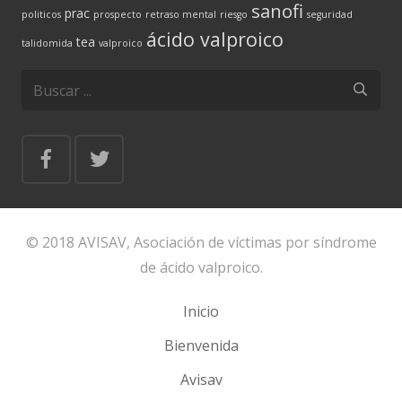
sanofi
prac
politicos
prospecto
retraso mental
riesgo
seguridad
ácido valproico
tea
talidomida
valproico
© 2018 AVISAV, Asociación de víctimas por síndrome
de ácido valproico.
Inicio
Bienvenida
Avisav