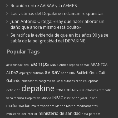
Reunión entre AVISAV y la AEMPS
Las víctimas del Depakine reclaman respuestas
Juan Antonio Ortega: «Hay que hacer aflorar un
daño que ahora mismo está oculto»
Se ratifica la evidencia de que en los años 90 ya se
sabía de la peligrosidad del DEPAKINE
Popular Tags
aemps
ARANTXA
acta fundacional
ANMS
Antiepiléptico
apesac
avisav
ALDAZ
Butlletí Groc
Cati
asperger
autismo
bebe
BITN
Gallardo
ciudadanos
congreso de los diputados
crisis epilépticas
depakine
embarazo
ema
definición
estatutos
fetopatía
INFAC
ficha tecnica
Hospital de Murcia
inscripción
Jordi Relano
malformacion
malformaciones
Marine Martin
medicamentos
ministerio de sanidad
ministerio del interior
nota
partidos