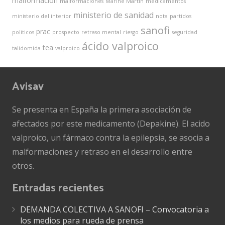
malformacion
malformaciones
Marine Martin
medicamentos
ministerio de sanidad
ministerio del interior
nota
partidos
sanofi
prac
politicos
prospecto
retraso mental
riesgo
seguridad
ácido valproico
tea
talidomida
valproico
Avisav
Se presenta en España la primera asociación de
afectados por este medicamento (Depakine). El acido
valproico, un fármaco contra la epilepsia, se asocia a
malformaciones y retraso en el desarrollo entre
otros.
Entradas recientes
DEMANDA COLECTIVA A SANOFI – Convocatoria a
los medios para rueda de prensa