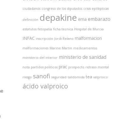
ciudadanos
congreso de los diputados
crisis epilépticas
depakine
embarazo
ema
definición
estatutos
fetopatía
ficha tecnica
Hospital de Murcia
INFAC
malformacion
inscripción
Jordi Relano
malformaciones
Marine Martin
medicamentos
ministerio de sanidad
ministerio del interior
prac
nota
partidos politicos
prospecto
retraso mental
sanofi
tea
riesgo
seguridad
talidomida
valproico
ácido valproico
me
n