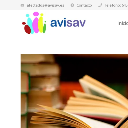
afectados@avisav.es
Contacto
Teléfono: 645
Inici