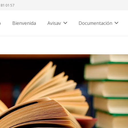
 81 01 57
o
Bienvenida
Avisav
Documentación