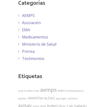
Categorías
AEMPS
Asociación
EMA
Medicamentos
Ministerio de Salud
Prensa
Testimonios
Etiquetas
aemps
acta fundacional
ANMS
Antiepiléptico
ARANTXA ALDAZ
apesac
asperger
autismo
avisav
Butlletí Groc
Cati Gallardo
bebe
BITN