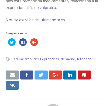
mes está reconocida médicamente y relacionada a la
exposición al
ácido valproico
.
Noticia extraída de:
ultimahora.es
Comparte esto:
Haz
Haz
Haz
clic
clic
clic
para
para
para
compartir
compartir
compartir
en
en
en
Twitter
Facebook
Google+
(Se
(Se
(Se
Cati Gallardo
,
crisis epilépticas
,
depakine
,
fetopatía
abre
abre
abre
en
en
en
una
una
una
ventana
ventana
ventana
nueva)
nueva)
nueva)