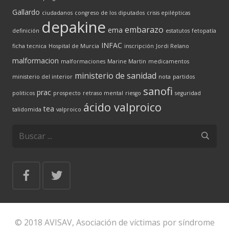
Gallardo
ciudadanos
congreso de los diputados
crisis epilépticas
depakine
embarazo
ema
definición
estatutos
fetopatía
INFAC
ficha tecnica
Hospital de Murcia
inscripción
Jordi Relano
malformacion
malformaciones
Marine Martin
medicamentos
ministerio de sanidad
ministerio del interior
nota
partidos
sanofi
prac
politicos
prospecto
retraso mental
riesgo
seguridad
ácido valproico
tea
talidomida
valproico
© 2018 AVISAV, Asociación de víctimas por síndrome