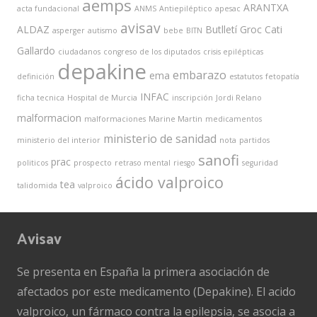
aemps
ARANTXA
acta fundacional
ANMS
Antiepiléptico
apesac
avisav
ALDAZ
Butlletí Groc
Cati
asperger
autismo
bebe
BITN
Gallardo
ciudadanos
congreso de los diputados
crisis epilépticas
depakine
embarazo
ema
definición
estatutos
fetopatía
INFAC
ficha tecnica
Hospital de Murcia
inscripción
Jordi Relano
malformacion
malformaciones
Marine Martin
medicamentos
ministerio de sanidad
ministerio del interior
nota
partidos
sanofi
prac
politicos
prospecto
retraso mental
riesgo
seguridad
ácido valproico
tea
talidomida
valproico
Avisav
Se presenta en España la primera asociación de
afectados por este medicamento (Depakine). El acido
valproico, un fármaco contra la epilepsia, se asocia a