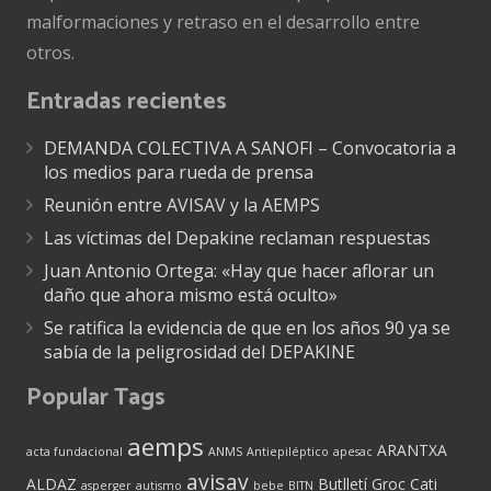
malformaciones y retraso en el desarrollo entre
otros.
Entradas recientes
DEMANDA COLECTIVA A SANOFI – Convocatoria a
los medios para rueda de prensa
Reunión entre AVISAV y la AEMPS
Las víctimas del Depakine reclaman respuestas
Juan Antonio Ortega: «Hay que hacer aflorar un
daño que ahora mismo está oculto»
Se ratifica la evidencia de que en los años 90 ya se
sabía de la peligrosidad del DEPAKINE
Popular Tags
aemps
ARANTXA
acta fundacional
ANMS
Antiepiléptico
apesac
avisav
ALDAZ
Butlletí Groc
Cati
asperger
autismo
bebe
BITN